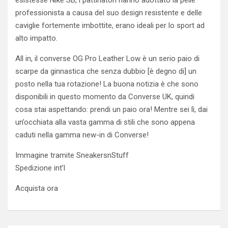
esistesse Nike SB, i pattinatori hanno adottato la pelle
professionista a causa del suo design resistente e delle
caviglie fortemente imbottite, erano ideali per lo sport ad
alto impatto.
All in, il converse OG Pro Leather Low è un serio paio di
scarpe da ginnastica che senza dubbio [è degno di] un
posto nella tua rotazione! La buona notizia è che sono
disponibili in questo momento da Converse UK, quindi
cosa stai aspettando: prendi un paio ora! Mentre sei lì, dai
un’occhiata alla vasta gamma di stili che sono appena
caduti nella gamma new-in di Converse!
Immagine tramite SneakersnStuff
Spedizione int’l
Acquista ora