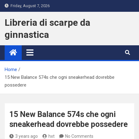
Skip
Friday, August 7, 2026
to
content
Libreria di scarpe da
ginnastica
Home
15 New Balance 574s che ogni sneakerhead dovrebbe
possedere
15 New Balance 574s che ogni
sneakerhead dovrebbe possedere
3 years ago
hxt
No Comments