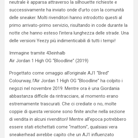
neutrale è apparsa attraverso la silhouette richieste e
successivamente ha inviato onde d’urto con la comunità
delle sneaker. Molti rivenditori hanno introdotto questi al
primo arrivato-primo servizio, risultando in code durante la
notte che hanno esteso l’intera lunghezza delle strade. Una
delle versioni Yeezy più indimenticabili di tutti i tempi!
Immagine tramite 43einhalb
Air Jordan 1 High OG “Bloodline” (2019)
Progettato come omaggio all’originale AJ1 “Bred”
Colourway, l’Air Jordan 1 High OG “Bloodline” ha colpito i
negozi nel novembre 2019. Mentre ora è una Giordania
abbastanza difficile da rintracciare, al momento erano
estremamente trascurati. Che ci crediate o no, molte
coppie di questa versione sono finite anche nella sezione
di vendita in alcuni rivenditori! Mentre all’epoca potrebbero
essere stati etichettati come “mattoni”, qualsiasi vera
sneakerhead avrebbe capito che un AJ1 influenzato