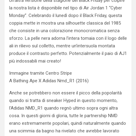
Un’altra versione della stagione del Black Friday per colpire
la nostra lista è disponibile nel tipo di Air Jordan 1 “Cyber ​​
Monday”. Celebrando il lunedì dopo il Black Friday, questa
coppia mette in mostra una silhouette classica del 1985
che consiste in una colorazione monocromatica senza
sforzo. La pelle nera adorna l’intera tomaia con il logo delle
ali in rilievo sul colletto, mentre un’intersuola montata
produce il contrasto perfetto. Potenzialmente il paio di AJ1
più indossabili mai creato!
Immagine tramite Centro Stripe
A Bathing Ape X Adidas Nmd_R1 (2016)
Anche se potrebbero non essere il picco della popolarità
quando si tratta di sneaker Hyped in questo momento,
l’Adidas NMD_R1 quando regnò ultimo sopra ogni altra
cosa. In questi giorni di gloria, tutte le partnership NMD
erano estremamente popolari, quindi naturalmente quando
una scimmia da bagno ha rivelato che avrebbe lavorato