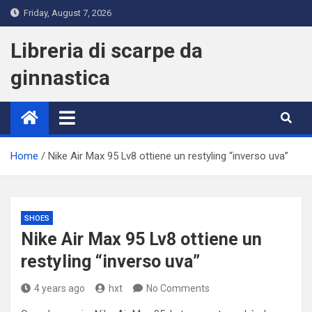
Skip
Friday, August 7, 2026
to
content
Libreria di scarpe da
ginnastica
Home
Nike Air Max 95 Lv8 ottiene un restyling “inverso uva”
SHOES
Nike Air Max 95 Lv8 ottiene un
restyling “inverso uva”
4 years ago
hxt
No Comments