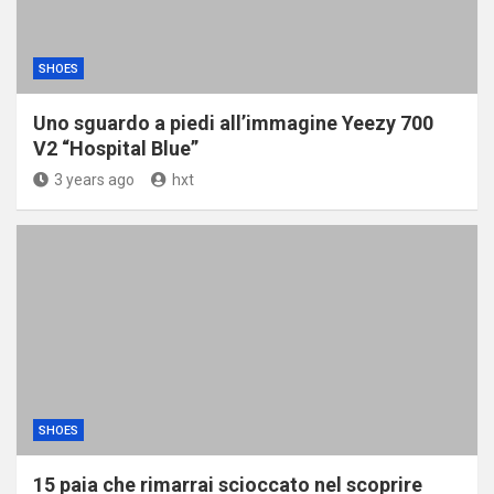
SHOES
Uno sguardo a piedi all’immagine Yeezy 700
V2 “Hospital Blue”
3 years ago
hxt
SHOES
15 paia che rimarrai scioccato nel scoprire