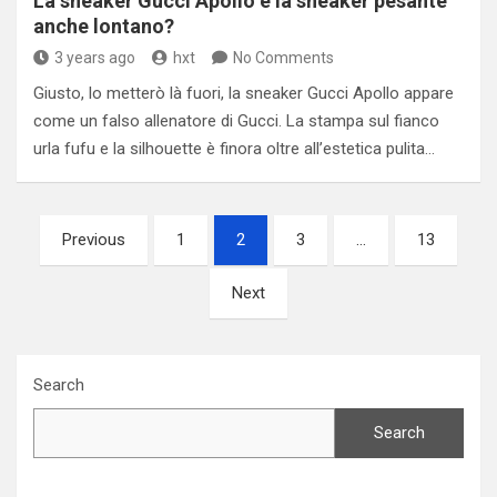
La sneaker Gucci Apollo è la sneaker pesante
anche lontano?
3 years ago
hxt
No Comments
Giusto, lo metterò là fuori, la sneaker Gucci Apollo appare
come un falso allenatore di Gucci. La stampa sul fianco
urla fufu e la silhouette è finora oltre all’estetica pulita…
Posts
Previous
1
2
3
…
13
navigation
Next
Search
Search