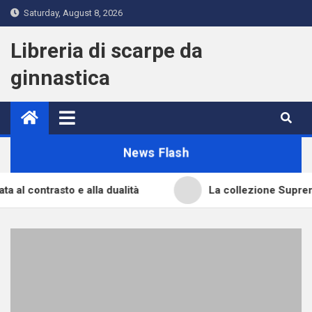
Skip
Saturday, August 8, 2026
to
content
Libreria di scarpe da
ginnastica
News Flash
contrasto e alla dualità
La collezione Supreme X 