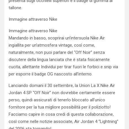
presenta sugli occhielli superiori e il badge di gomma al
tallone.
Immagine attraverso Nike
Immagine attraverso Nike
Mandando in basso, scoprirai un’intersuola Nike Air
ingiallita per un’atmosfera vintage, così come,
naturalmente, non puoi parlare del “Off Noir” senza
discutere della lingua lanciata che è stata fisicamente
cucita, allettante Individui per tirar fuori le forbici e snip via
per esporre il badge OG nascosto all’interno.
Lanciando domani il 30 settembre, la Union La X Nike Air
Jordan 4 SP “Off Noir” non dovrebbe certamente essere
perso, quindi assicurati di tenerlo bloccato all’unico
fornitore per la tua migliore possibilità per il poliziotto!
Facciamo capire in cosa credi di questa collaborazione,
così come nelle notizie associate, Air Jordan 4 “Lightning”
del 2006 sta tornando!