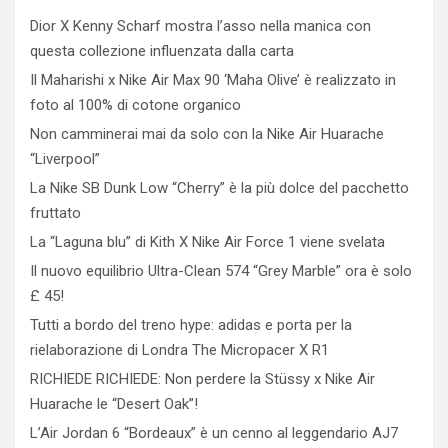
Dior X Kenny Scharf mostra l’asso nella manica con
questa collezione influenzata dalla carta
Il Maharishi x Nike Air Max 90 ‘Maha Olive’ è realizzato in
foto al 100% di cotone organico
Non camminerai mai da solo con la Nike Air Huarache
“Liverpool”
La Nike SB Dunk Low “Cherry” è la più dolce del pacchetto
fruttato
La “Laguna blu” di Kith X Nike Air Force 1 viene svelata
Il nuovo equilibrio Ultra-Clean 574 “Grey Marble” ora è solo
£ 45!
Tutti a bordo del treno hype: adidas e porta per la
rielaborazione di Londra The Micropacer X R1
RICHIEDE RICHIEDE: Non perdere la Stüssy x Nike Air
Huarache le “Desert Oak”!
L’Air Jordan 6 “Bordeaux” è un cenno al leggendario AJ7