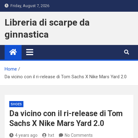
Skip
Friday, August 7, 2026
to
content
Libreria di scarpe da
ginnastica
Home
Da vicino con il ri-release di Tom Sachs X Nike Mars Yard 2.0
SHOES
Da vicino con il ri-release di Tom
Sachs X Nike Mars Yard 2.0
4 years ago
hxt
No Comments